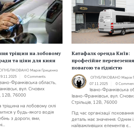
ння тріщин на лобовому
Катафалк оренда Київ:
оради та ціни для киян
професійне перевезення
повагою та гідністю
ОПУБЛІКОВАНО
Марія Гриценко
29.11.2025
0 Comments
ОПУБЛІКОВАНО
Марія 
Івано-Франківська область,
07.11.2025
0 Commen
нківськ, вул. Січових
Івано-Франківська о
, 12В, 76000
Івано-Франківськ, вул. Січови
Стрільців, 12В, 76000
 тріщина на лобовому склі
витися у будь-якого водія
Під час організації похованн
бінь з дороги, ями,
деталь має значення. Одним і
...
найважливіших елементів є...