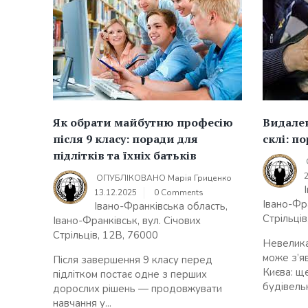
Як обрати майбутню професію
Видале
після 9 класу: поради для
склі: п
підлітків та їхніх батьків
ОПУБЛІКОВАНО
Марія Гриценко
13.12.2025
0 Comments
Івано-Фра
Івано-Франківська область,
Стрільців
Івано-Франківськ, вул. Січових
Стрільців, 12В, 76000
Невелика
може з’я
Після завершення 9 класу перед
Києва: ще
підлітком постає одне з перших
будівельні
дорослих рішень — продовжувати
навчання у...