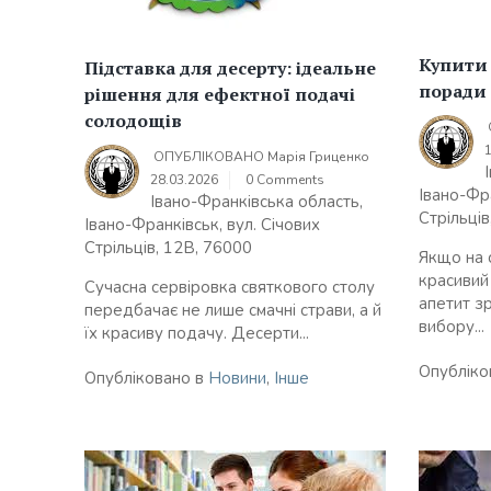
Купити 
Підставка для десерту: ідеальне
поради 
рішення для ефектної подачі
солодощів
ОПУБЛІКОВАНО
Марія Гриценко
28.03.2026
0 Comments
Івано-Фра
Івано-Франківська область,
Стрільців
Івано-Франківськ, вул. Січових
Стрільців, 12В, 76000
Якщо на с
красивий 
Сучасна сервіровка святкового столу
апетит зр
передбачає не лише смачні страви, а й
вибору...
їх красиву подачу. Десерти...
Опубліко
Опубліковано в
Новини
,
Інше