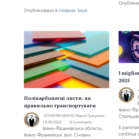
Опубліко
Опубліковано в
Новини
,
Інше
I miglior
2025
Полікарбонатні листи: як
правильно транспортувати
Івано-Фра
ОПУБЛІКОВАНО
Марія Гриценко
Стрільців
14.09.2025
0 Comments
Il panoram
Івано-Франківська область,
continua a
Івано-Франківськ, вул. Січових