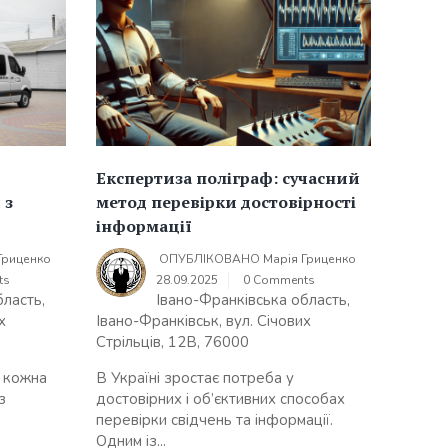
Експертиза поліграф: сучасний
 з
метод перевірки достовірності
інформації
Гриценко
ОПУБЛІКОВАНО
Марія Гриценко
ts
28.09.2025
0 Comments
бласть,
Івано-Франківська область,
х
Івано-Франківськ, вул. Січових
Стрільців, 12В, 76000
я кожна
В Україні зростає потреба у
з
достовірних і об’єктивних способах
перевірки свідчень та інформації.
Одним із...