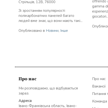
offrendo 
Стрільців, 12В, 76000
gamma di 
Зі зростанням популярності
esperienz
полікарбонатних панелей багато
giocatori..
людей вже знає, що вони мають такі...
Опубліко
Опубліковано в
Новини
,
Інше
Про нас
Про нас
Вакансії
Ми розповідаємо, що відбувається
зараз.
Питання т
Адреса
Команда
Івано-Франківська область, Івано-