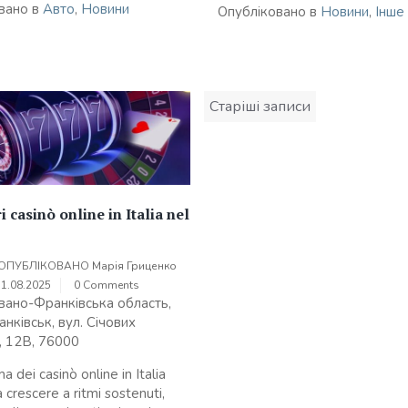
вано в
Авто
,
Новини
Опубліковано в
Новини
,
Інше
Навігація
Старіші записи
записів
i casinò online in Italia nel
ОПУБЛІКОВАНО
Марія Гриценко
31.08.2025
0 Comments
Івано-Франківська область,
нківськ, вул. Січових
, 12В, 76000
a dei casinò online in Italia
 crescere a ritmi sostenuti,