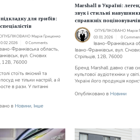
Marshall в Україні: лег
звук і стильні навушник
підкладку для грибів:
справжніх поціновувачі
спеціалістів
ОПУБЛІКОВАНО
Марія 
ОПУБЛІКОВАНО
Марія Гриценко
03.01.2026
0 Commen
10.02.2026
0 Comments
Івано-Франківська о
Івано-Франківська область,
Івано-Франківськ, вул. Січови
нківськ, вул. Січових
Стрільців, 12В, 76000
, 12В, 76000
Бренд Marshall давно став с
толі стоїть якісний та
культової аудіотехніки у світі
посуд не тільки настрій, а й
Україні його продукція корист
осте в рази. У питанні
Опубліковано в
Новини
вано в
Новини
,
Інше