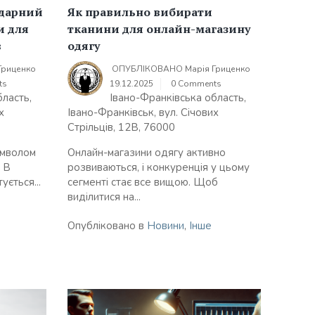
ендарний
Як правильно вибирати
и для
тканини для онлайн-магазину
в
одягу
Гриценко
ОПУБЛІКОВАНО
Марія Гриценко
ts
19.12.2025
0 Comments
бласть,
Івано-Франківська область,
х
Івано-Франківськ, вул. Січових
Стрільців, 12В, 76000
имволом
Онлайн-магазини одягу активно
. В
розвиваються, і конкуренція у цьому
ується...
сегменті стає все вищою. Щоб
виділитися на...
Опубліковано в
Новини
,
Інше