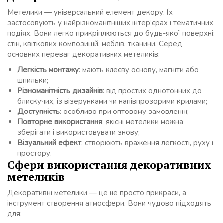
Метелики — універсальний елемент декору. Їх
застосовують у найрізноманітніших інтер’єрах і тематичних
подіях. Вони легко прикріплюються до будь-якої поверхні:
стін, квіткових композицій, меблів, тканини. Серед
основних переваг декоративних метеликів:
Легкість монтажу
: мають клеєву основу, магніти або
шпильки;
Різноманітність дизайнів
: від простих однотонних до
блискучих, із візерунками чи напівпрозорими крилами;
Доступність
: особливо при оптовому замовленні;
Повторне використання
: якісні метелики можна
зберігати і використовувати знову;
Візуальний ефект
: створюють враження легкості, руху і
простору.
Сфери використання декоративних
метеликів
Декоративні метелики — це не просто прикраси, а
інструмент створення атмосфери. Вони чудово підходять
для: