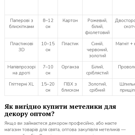
Паперові з
8–12
Картон
Рожевий,
Двосторо
блискітками
см
білий,
скот
фіолетовий
Пластикові
10–15
Пластик
Синій,
Магніт +
3D
см
червоний,
золотий
Напівпрозорі
7–10
Органза
Білий,
Провол
на дроті
см
сріблястий
Гліттерні XL
15–20
ПВХ з
Золотий,
Шпильк
см
блиском
срібний
прищіп
Як вигідно купити метелики для
декору оптом?
Якщо ви займаєтеся декором професійно, або маєте
магазин товарів для свята, оптова закупівля метеликів —