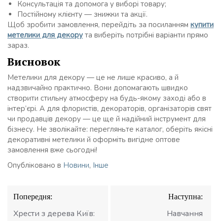
Консультація та допомога у виборі товару;
Постійному клієнту — знижки та акції.
Щоб зробити замовлення, перейдіть за посиланням
купити
метелики для декору
та виберіть потрібні варіанти прямо
зараз.
Висновок
Метелики для декору — це не лише красиво, а й
надзвичайно практично. Вони допомагають швидко
створити стильну атмосферу на будь-якому заході або в
інтер’єрі. А для флористів, декораторів, організаторів свят
чи продавців декору — це ще й надійний інструмент для
бізнесу. Не зволікайте: перегляньте каталог, оберіть якісні
декоративні метелики й оформіть вигідне оптове
замовлення вже сьогодні!
Опубліковано в
Новини
,
Інше
Навігація
Попередня:
Наступна:
записів
Хрести з дерева Київ:
Навчання