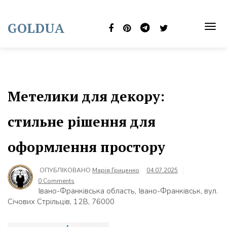
Skip
to
GOLDUA
content
TOG
NAVI
Метелики для декору:
стильне рішення для
оформлення простору
ОПУБЛІКОВАНО
Марія Гриценко
04.07.2025
0 Comments
Івано-Франківська область, Івано-Франківськ, вул.
Січових Стрільців, 12В, 76000