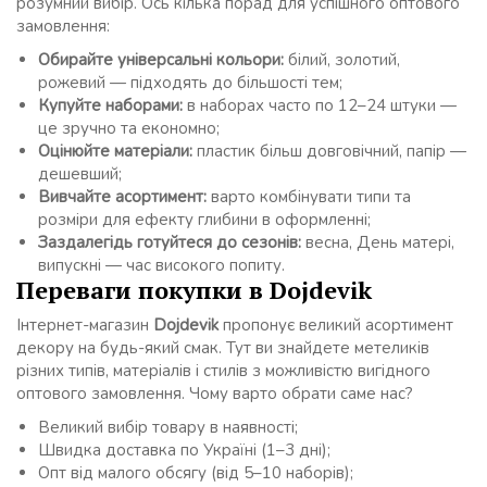
розумний вибір. Ось кілька порад для успішного оптового
замовлення:
Обирайте універсальні кольори:
білий, золотий,
рожевий — підходять до більшості тем;
Купуйте наборами:
в наборах часто по 12–24 штуки —
це зручно та економно;
Оцінюйте матеріали:
пластик більш довговічний, папір —
дешевший;
Вивчайте асортимент:
варто комбінувати типи та
розміри для ефекту глибини в оформленні;
Заздалегідь готуйтеся до сезонів:
весна, День матері,
випускні — час високого попиту.
Переваги покупки в Dojdevik
Інтернет-магазин
Dojdevik
пропонує великий асортимент
декору на будь-який смак. Тут ви знайдете метеликів
різних типів, матеріалів і стилів з можливістю вигідного
оптового замовлення. Чому варто обрати саме нас?
Великий вибір товару в наявності;
Швидка доставка по Україні (1–3 дні);
Опт від малого обсягу (від 5–10 наборів);