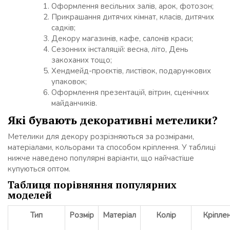
Оформлення весільних залів, арок, фотозон;
Прикрашання дитячих кімнат, класів, дитячих
садків;
Декору магазинів, кафе, салонів краси;
Сезонних інсталяцій: весна, літо, День
закоханих тощо;
Хендмейд-проєктів, листівок, подарункових
упаковок;
Оформлення презентацій, вітрин, сценічних
майданчиків.
Які бувають декоративні метелики?
Метелики для декору розрізняються за розмірами,
матеріалами, кольорами та способом кріплення. У таблиці
нижче наведено популярні варіанти, що найчастіше
купуються оптом.
Таблиця порівняння популярних
моделей
Тип
Розмір
Матеріал
Колір
Кріпле