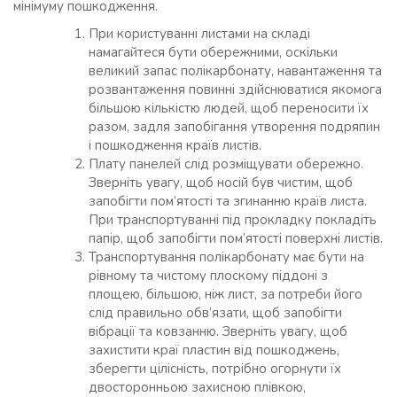
мінімуму пошкодження.
При користуванні листами на складі
намагайтеся бути обережними, оскільки
великий запас полікарбонату, навантаження та
розвантаження повинні здійснюватися якомога
більшою кількістю людей, щоб переносити їх
разом, задля запобігання утворення подряпин
і пошкодження країв листів.
Плату панелей слід розміщувати обережно.
Зверніть увагу, щоб носій був чистим, щоб
запобігти пом’ятості та згинанню країв листа.
При транспортуванні під прокладку покладіть
папір, щоб запобігти пом’ятості поверхні листів.
Транспортування полікарбонату має бути на
рівному та чистому плоскому піддоні з
площею, більшою, ніж лист, за потреби його
слід правильно обв’язати, щоб запобігти
вібрації та ковзанню. Зверніть увагу, щоб
захистити краї пластин від пошкоджень,
зберегти цілісність, потрібно огорнути їх
двосторонньою захисною плівкою,