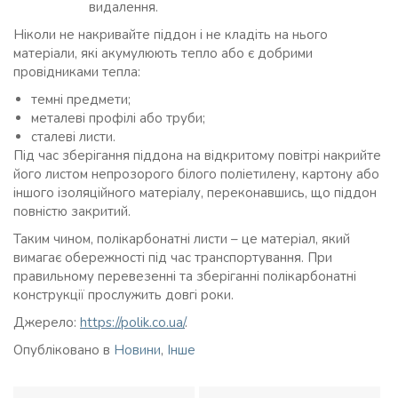
видалення.
Ніколи не накривайте піддон і не кладіть на нього
матеріали, які акумулюють тепло або є добрими
провідниками тепла:
темні предмети;
металеві профілі або труби;
сталеві листи.
Під час зберігання піддона на відкритому повітрі накрийте
його листом непрозорого білого поліетилену, картону або
іншого ізоляційного матеріалу, переконавшись, що піддон
повністю закритий.
Таким чином, полікарбонатні листи – це матеріал, який
вимагає обережності під час транспортування. При
правильному перевезенні та зберіганні полікарбонатні
конструкції прослужить довгі роки.
Джерело:
https://polik.co.ua/
.
Опубліковано в
Новини
,
Інше
Навігація