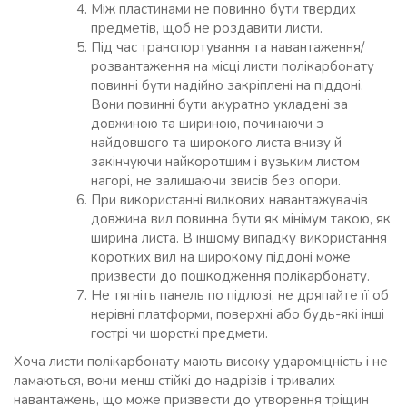
Між пластинами не повинно бути твердих
предметів, щоб не роздавити листи.
Під час транспортування та навантаження/
розвантаження на місці листи полікарбонату
повинні бути надійно закріплені на піддоні.
Вони повинні бути акуратно укладені за
довжиною та шириною, починаючи з
найдовшого та широкого листа внизу й
закінчуючи найкоротшим і вузьким листом
нагорі, не залишаючи звисів без опори.
При використанні вилкових навантажувачів
довжина вил повинна бути як мінімум такою, як
ширина листа. В іншому випадку використання
коротких вил на широкому піддоні може
призвести до пошкодження полікарбонату.
Не тягніть панель по підлозі, не дряпайте її об
нерівні платформи, поверхні або будь-які інші
гострі чи шорсткі предмети.
Хоча листи полікарбонату мають високу удароміцність і не
ламаються, вони менш стійкі до надрізів і тривалих
навантажень, що може призвести до утворення тріщин