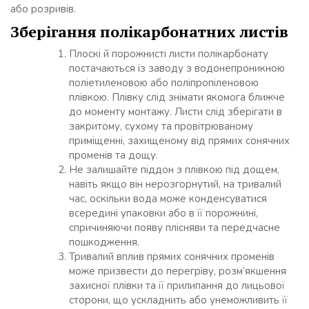
або розривів.
Зберігання полікарбонатних листів
Плоскі й порожнисті листи полікарбонату
постачаються із заводу з водонепроникною
поліетиленовою або поліпропіленовою
плівкою. Плівку слід знімати якомога ближче
до моменту монтажу. Листи слід зберігати в
закритому, сухому та провітрюваному
приміщенні, захищеному від прямих сонячних
променів та дощу.
Не залишайте піддон з плівкою під дощем,
навіть якщо він нерозгорнутий, на тривалий
час, оскільки вода може конденсуватися
всередині упаковки або в її порожнині,
спричиняючи появу плісняви ​​та передчасне
пошкодження.
Тривалий вплив прямих сонячних променів
може призвести до перегріву, розм’якшення
захисної плівки та її прилипання до лицьової
сторони, що ускладнить або унеможливить її