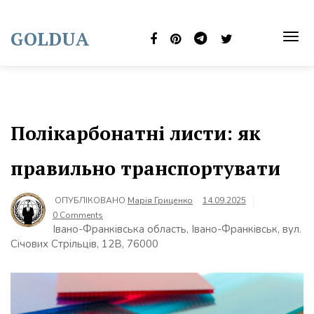
Skip
to
GOLDUA
content
TOG
NAVI
Полікарбонатні листи: як
правильно транспортувати
ОПУБЛІКОВАНО
Марія Гриценко
14.09.2025
0 Comments
Івано-Франківська область, Івано-Франківськ, вул.
Січових Стрільців, 12В, 76000